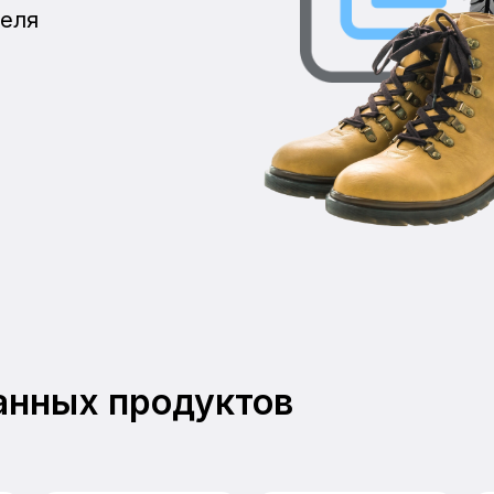
теля
анных продуктов