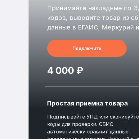
Принимайте накладные по Э
кодов, выводите товар из о
данные в ЕГАИС, Меркурий и
Подключить
4 000 ₽
Простая приемка товара
Подписывайте УПД или сканируйте
коды для проверки. СБИС
автоматически сравнит данные,